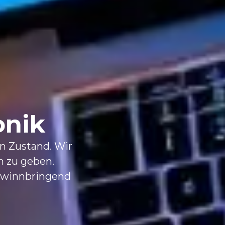
onik
n Zustand. Wir
n zu geben.
ewinnbringend