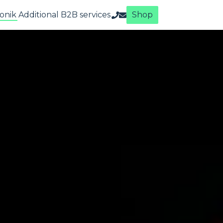
onik
Additional B2B services
Shop